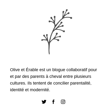
r
a
c
t
h
i
f
o
o
r
n
:
d
e
s
p
u
Olive et Érable est un blogue collaboratif pour
b
et par des parents à cheval entre plusieurs
l
cultures. Ils tentent de concilier parentalité,
i
identité et modernité.
c
a
t