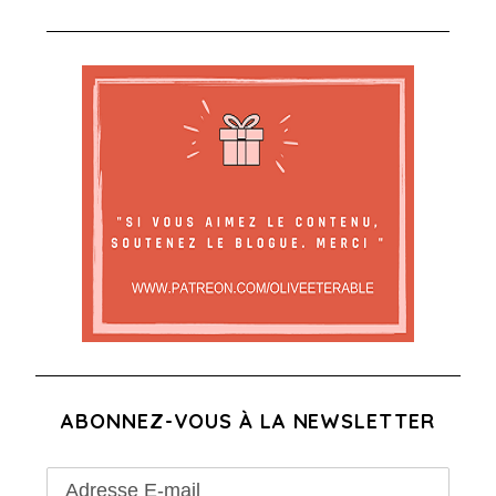
i
o
n
s
ABONNEZ-VOUS À LA NEWSLETTER