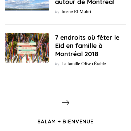
autour de Montréal
by
Imene El-Mohri
7 endroits où fêter le
Eid en famille à
Montréal 2018
by
La famille Olive+Érable
P
a
g
S
SALAM + BIENVENUE
i
e
a
n