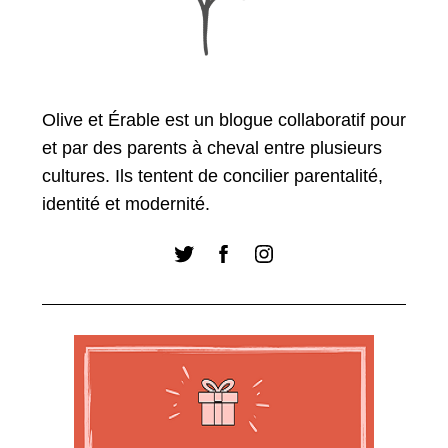
Olive et Érable est un blogue collaboratif pour
S
et par des parents à cheval entre plusieurs
e
cultures. Ils tentent de concilier parentalité,
a
r
identité et modernité.
c
h
f
o
r
: