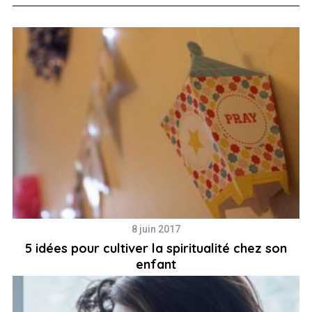
S
e
a
r
c
h
f
o
r
:
8 juin 2017
5 idées pour cultiver la spiritualité chez son
enfant